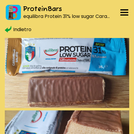
ProteinBars
equilibra Protein 31% low sugar Caramello salato
Indietro