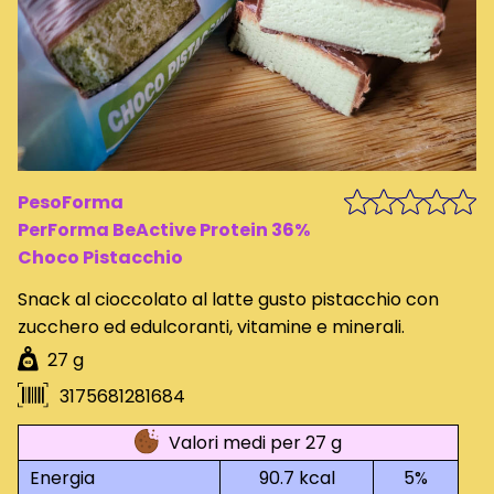
PesoForma
PerForma BeActive Protein 36%
Choco Pistacchio
Snack al cioccolato al latte gusto pistacchio con
zucchero ed edulcoranti, vitamine e minerali.
27 g
3175681281684
Valori medi per 27 g
Energia
90.7 kcal
5%