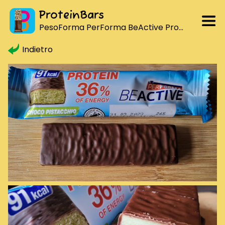
ProteinBars
PesoForma PerForma BeActive Protein 36% Choco Pistacchio
Indietro