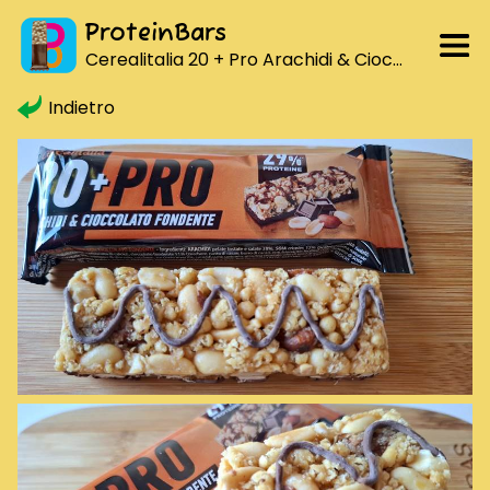
ProteinBars
Cerealitalia 20 + Pro Arachidi & Cioccolato Fondente
Indietro