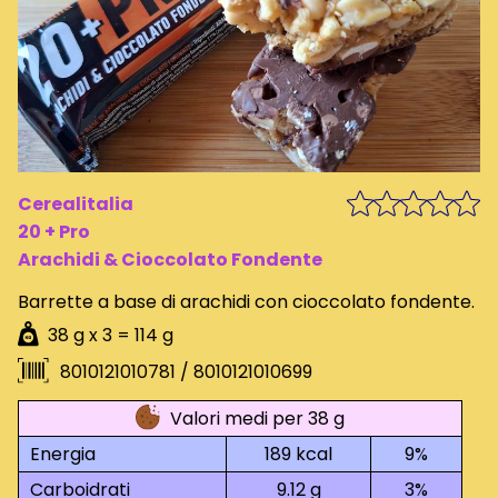
Cerealitalia
20 + Pro
Arachidi & Cioccolato Fondente
Barrette a base di arachidi con cioccolato fondente.
38 g x 3 = 114 g
8010121010781
/ 8010121010699
Valori medi per 38 g
Energia
189 kcal
9%
Carboidrati
9.12 g
3%